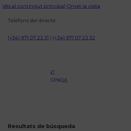
Vés al contingut principal
Omet la visita
Notícies
Telèfons del directe:
ACTUALITAT
CULTURA I
(+34) 971 07 23 31
|
(+34) 971 07 23 32
OCI
ESPORTS
ENTREVISTES
MEDI
AMBIENT
AGENDA
En directe
A la Carta
Programació
Qui som?
Fes-te'n soci!
Resultats de búsqueda