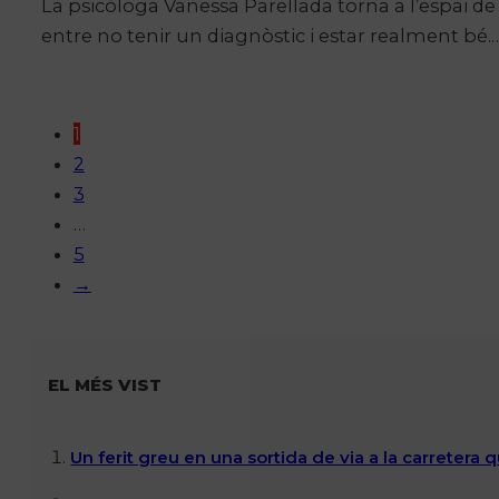
La psicòloga Vanessa Parellada torna a l’espai d
entre no tenir un diagnòstic i estar realment bé.
1
2
3
…
5
→
EL MÉS VIST
Un ferit greu en una sortida de via a la carretera 