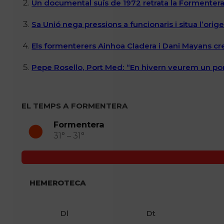
Un documental suís de 1972 retrata la Formentera 
Sa Unió nega pressions a funcionaris i situa l’ori
Els formenterers Ainhoa Cladera i Dani Mayans cr
Pepe Rosello, Port Med: “En hivern veurem un por
EL TEMPS A FORMENTERA
Formentera
31° – 31°
HEMEROTECA
Dl
Dt