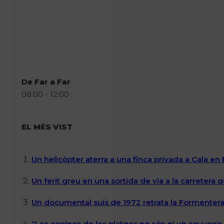
De Far a Far
08:00 - 12:00
EL MÉS VIST
Un helicòpter aterra a una finca privada a Cala en
Un ferit greu en una sortida de via a la carretera 
Un documental suís de 1972 retrata la Formentera 
“Les copines de les platges no són ni un souvenir n