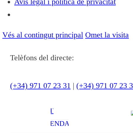
Avís legal i política de privacitat
Notícies
ACTUALITAT
Vés al contingut principal
Omet la visita
CULTURA I
Telèfons del directe:
OCI
ESPORTS
ENTREVISTES
(+34) 971 07 23 31
|
(+34) 971 07 23 
MEDI
AMBIENT
AGENDA