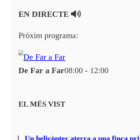
En directe
EN DIRECTE
A la Carta
Programació
Pròxim programa:
Qui som?
Fes-te'n soci!
De Far a Far
08:00 - 12:00
EL MÉS VIST
Un helicòpter aterra a una finca pr