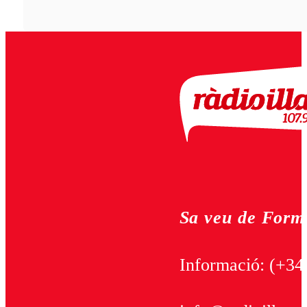
Sa veu de Form
Informació:
(+34