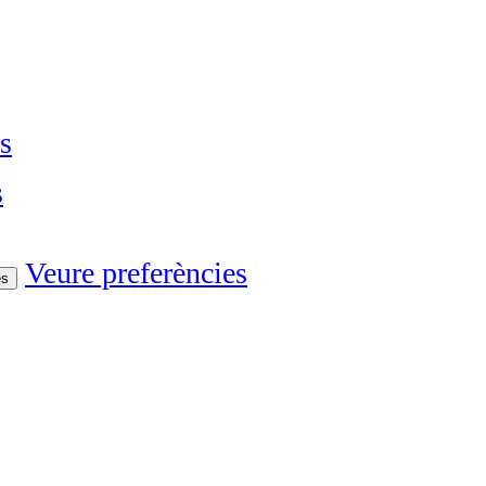
s
s
Veure preferències
es