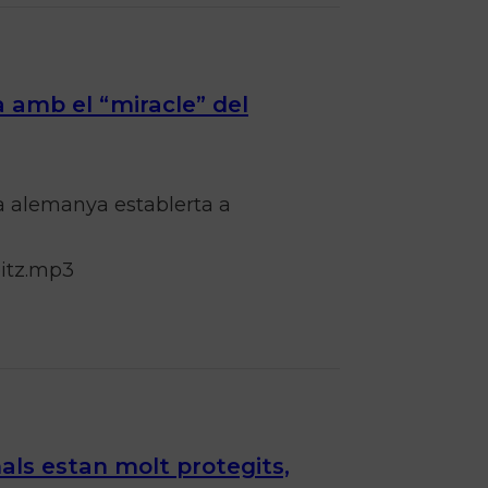
a amb el “miracle” del
ta alemanya establerta a
Spitz.mp3
ls estan molt protegits,