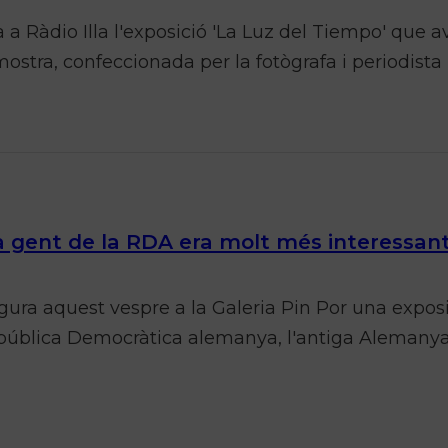
 a Ràdio Illa l'exposició 'La Luz del Tiempo' que av
mostra, confeccionada per la fotògrafa i periodist
a gent de la RDA era molt més interessan
ura aquest vespre a la Galeria Pin Por una exposic
pública Democràtica alemanya, l'antiga Alemanya