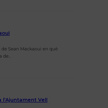
aoui
ició de Sean Mackaoui en què
ia de…
a l’Ajuntament Vell