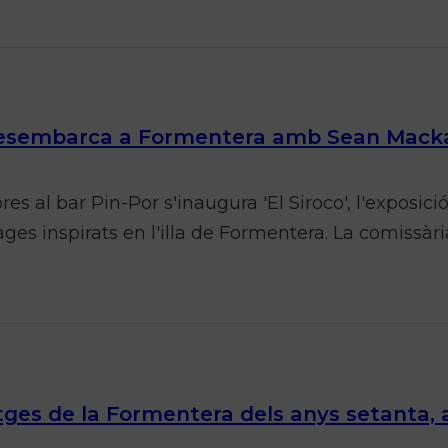
 desembarca a Formentera amb Sean Mack
hores al bar Pin-Por s'inaugura 'El Siroco', l'expos
ages inspirats en l'illa de Formentera. La comissàr
atges de la Formentera dels anys setanta, 