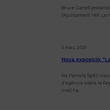
Bruce Gartell presenta
l'Ajuntament Vell. La 
3 març, 2025
Nova exposició: “L
Na Pamela Spitz inaug
d'agència sobre la Re
matí ha…