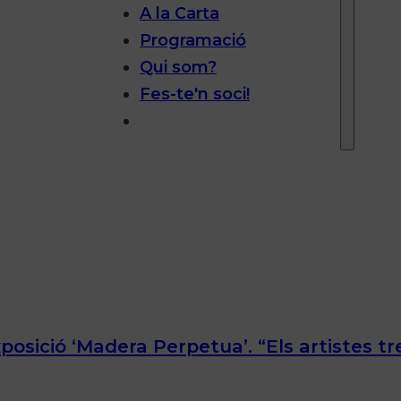
A la Carta
Programació
Qui som?
Fes-te'n soci!
 exposició ‘Madera Perpetua’. “Els artistes