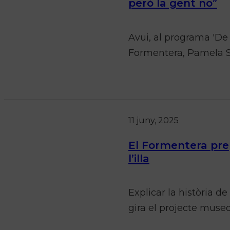
però la gent no”
Avui, al programa 'De 
Formentera, Pamela Sp
11 juny, 2025
El Formentera prep
l’illa
Explicar la història de
gira el projecte muse