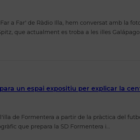
Far a Far' de Ràdio Illa, hem conversat amb la fot
itz, que actualment es troba a les illes Galápago
ara un espai expositiu per explicar la cent
 l'illa de Formentera a partir de la pràctica del futb
ogràfic que prepara la SD Formentera i…