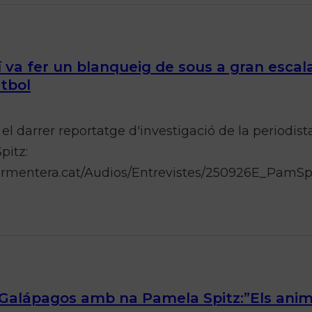
 va fer un blanqueig de sous a gran escal
tbol
el darrer reportatge d'investigació de la periodis
pitz:
aformentera.cat/Audios/Entrevistes/250926E_Pam
Galápagos amb na Pamela Spitz:”Els anima