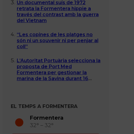
Un documental suís de 1972
retrata la Formentera hippie a
través del contrast amb la guerra
del Vietnam
“Les copines de les platges no
són ni un souvenir ni per penjar al
coll”
L’Autoritat Portuària selecciona la
proposta de Port Med
Formentera per gestionar la
marina de la Savina durant 16
anys
EL TEMPS A FORMENTERA
Formentera
32° – 32°