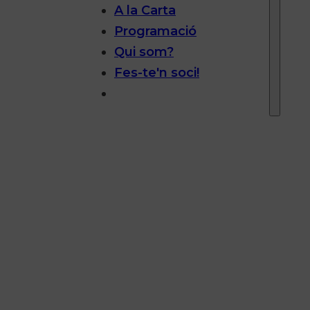
A la Carta
Programació
Qui som?
Fes-te'n soci!