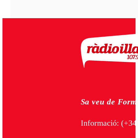
Sa veu de Form
Informació:
(+34