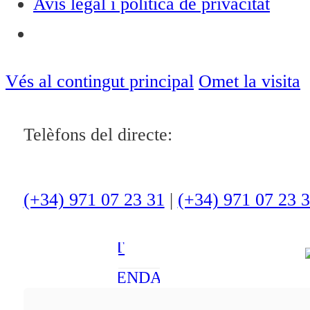
Avís legal i política de privacitat
Notícies
ACTUALITAT
Vés al contingut principal
Omet la visita
CULTURA I
OCI
Telèfons del directe:
ESPORTS
ENTREVISTES
(+34) 971 07 23 31
|
(+34) 971 07 23 
MEDI
AMBIENT
AGENDA
En directe