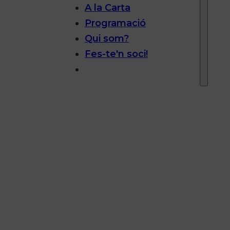
A la Carta
Programació
Qui som?
Fes-te'n soci!