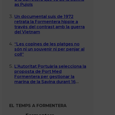
as Pujols
Un documental suís de 1972
retrata la Formentera hippie a
través del contrast amb la guerra
del Vietnam
“Les copines de les platges no
són ni un souvenir ni per penjar al
coll”
L’Autoritat Portuària selecciona la
proposta de Port Med
Formentera per gestionar la
marina de la Savina durant 16
anys
EL TEMPS A FORMENTERA