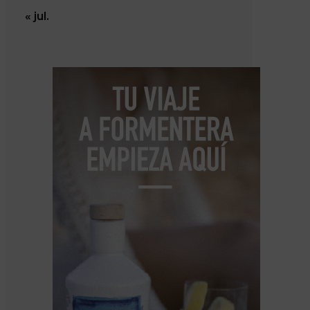
« jul.