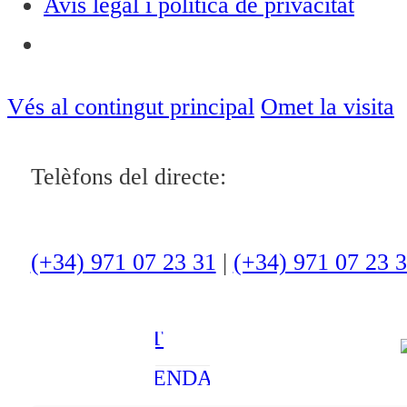
Avís legal i política de privacitat
Notícies
ACTUALITAT
Vés al contingut principal
Omet la visita
CULTURA I
Telèfons del directe:
OCI
ESPORTS
ENTREVISTES
(+34) 971 07 23 31
|
(+34) 971 07 23 
MEDI
AMBIENT
AGENDA