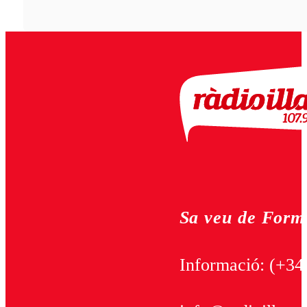
Sa veu de Form
Informació:
(+34