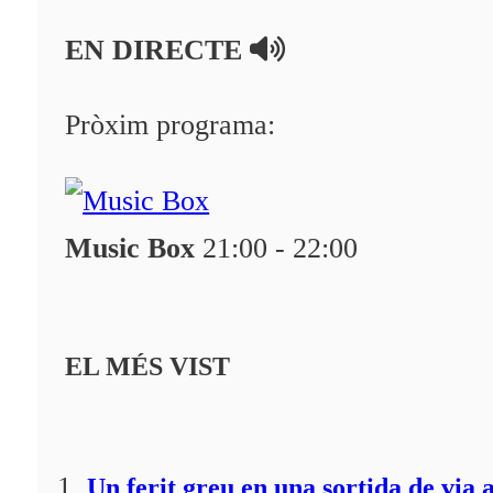
En directe
EN DIRECTE
A la Carta
Programació
Pròxim programa:
Qui som?
Fes-te'n soci!
Music Box
21:00 - 22:00
EL MÉS VIST
Un ferit greu en una sortida de via 