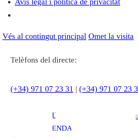
Avís legal i política de privacitat
Notícies
ACTUALITAT
Vés al contingut principal
Omet la visita
CULTURA I
Telèfons del directe:
OCI
ESPORTS
ENTREVISTES
(+34) 971 07 23 31
|
(+34) 971 07 23 
MEDI
AMBIENT
AGENDA