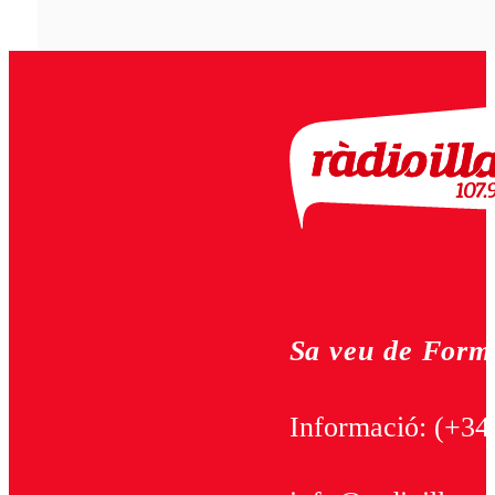
Sa veu de Form
Informació:
(+34