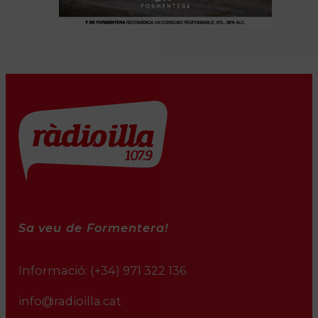
Sa veu de Formentera!
Informació:
(+34) 971 322 136
info@radioilla.cat