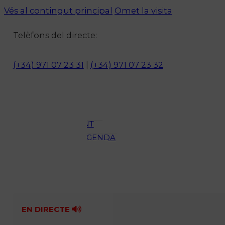
Vés al contingut principal
Omet la visita
Notícies
Telèfons del directe:
ACTUALITAT
CULTURA I
(+34) 971 07 23 31
|
(+34) 971 07 23 32
OCI
ESPORTS
ENTREVISTES
MEDI
AMBIENT
AGENDA
En directe
A la Carta
Programació
Qui som?
Fes-te'n soci!
EN DIRECTE