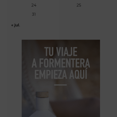
24
25
31
« jul.