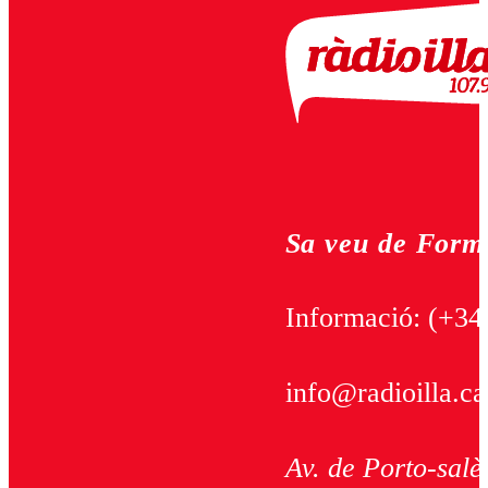
Sa veu de Form
Informació:
(+34
info@radioilla.ca
Av. de Porto-salè