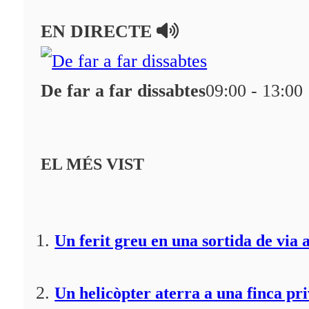
En directe
EN DIRECTE
A la Carta
Programació
De far a far dissabtes
09:00 - 13:00
Qui som?
Fes-te'n soci!
EL MÉS VIST
Un ferit greu en una sortida de via 
Un helicòpter aterra a una finca pr