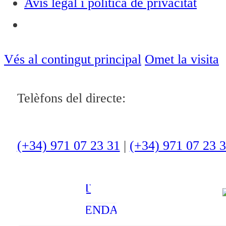
Avís legal i política de privacitat
Notícies
ACTUALITAT
Vés al contingut principal
Omet la visita
CULTURA I
Telèfons del directe:
OCI
ESPORTS
ENTREVISTES
(+34) 971 07 23 31
|
(+34) 971 07 23 
MEDI
AMBIENT
AGENDA