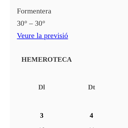
Formentera
30° – 30°
Veure la previsió
HEMEROTECA
Dl
Dt
3
4