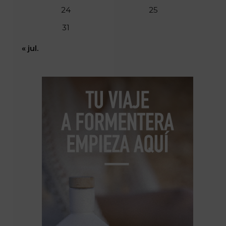
24
25
31
« jul.