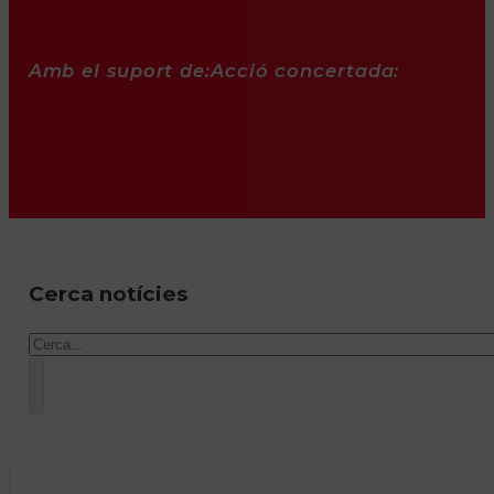
Amb el suport de:
Acció concertada:
Cerca notícies
Cercar