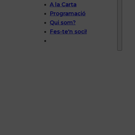
A la Carta
Programació
Qui som?
Fes-te'n soci!