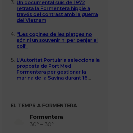
Un documental suís de 1972
retrata la Formentera hippie a
través del contrast amb la guerra
del Vietnam
“Les copines de les platges no
són ni un souvenir ni per penjar al
coll”
L’Autoritat Portuària selecciona la
proposta de Port Med
Formentera per gestionar la
marina de la Savina durant 16
anys
EL TEMPS A FORMENTERA
Formentera
30° – 30°