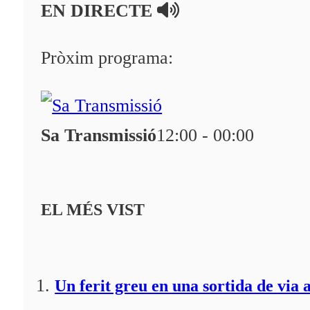
EN DIRECTE
A la Carta
Pròxim programa:
Programació
Qui som?
Fes-te'n soci!
Sa Transmissió
12:00 - 00:00
EL MÉS VIST
Un ferit greu en una sortida de via 