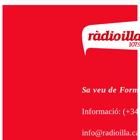
Sa veu de Form
Informació:
(+34
info@radioilla.ca