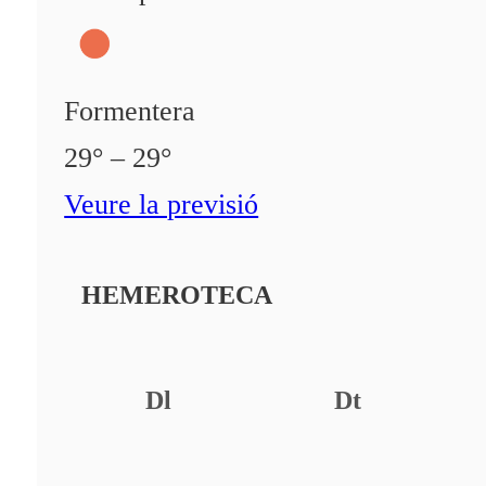
Formentera
29° – 29°
Veure la previsió
HEMEROTECA
Dl
Dt