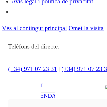
Avís legal i política de privacitat
Notícies
ACTUALITAT
Vés al contingut principal
Omet la visita
CULTURA I
OCI
Telèfons del directe:
ESPORTS
ENTREVISTES
(+34) 971 07 23 31
|
(+34) 971 07 23 
MEDI
AMBIENT
AGENDA
En directe