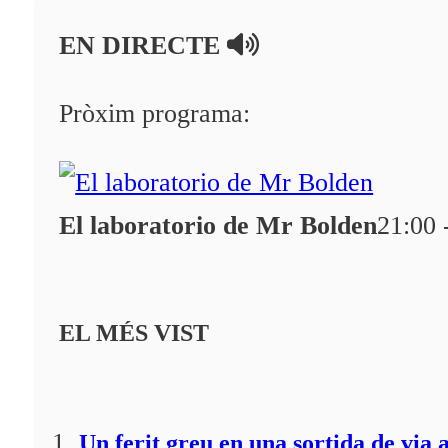
En directe
EN DIRECTE
A la Carta
Programació
Pròxim programa:
Qui som?
Fes-te'n soci!
El laboratorio de Mr Bolden
21:00 
EL MÉS VIST
Un ferit greu en una sortida de via 