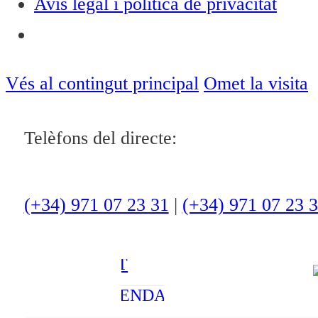
Avís legal i política de privacitat
Notícies
ACTUALITAT
Vés al contingut principal
Omet la visita
CULTURA I
Telèfons del directe:
OCI
ESPORTS
ENTREVISTES
(+34) 971 07 23 31
|
(+34) 971 07 23 
MEDI
AMBIENT
AGENDA