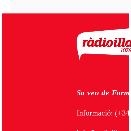
Sa veu de Form
Informació:
(+34