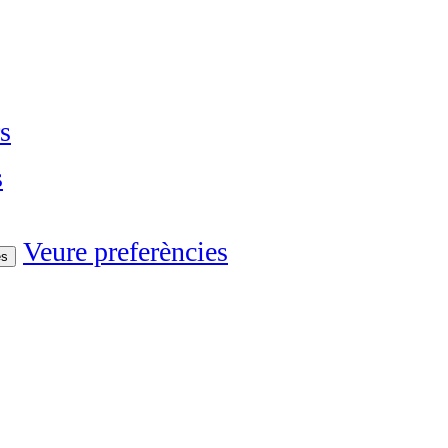
s
s
Veure preferències
es