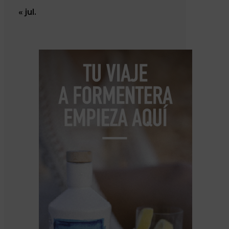
« jul.