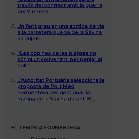
través del contrast amb la guerra
del Vietnam
Un ferit greu en una sortida de via
a la carretera que va de la Savina
as Pujols
“Les copines de les platges no
són ni un souvenir ni per penjar al
coll”
L’Autoritat Portuària selecciona la
proposta de Port Med
Formentera per gestionar la
marina de la Savina durant 16
anys
EL TEMPS A FORMENTERA