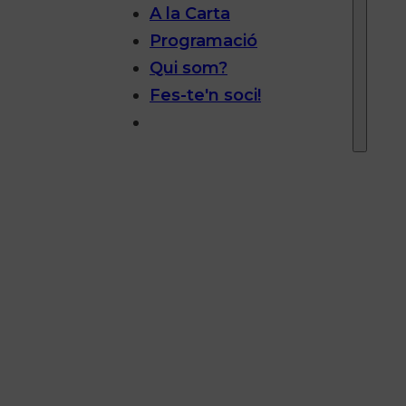
A la Carta
Programació
Qui som?
Fes-te'n soci!