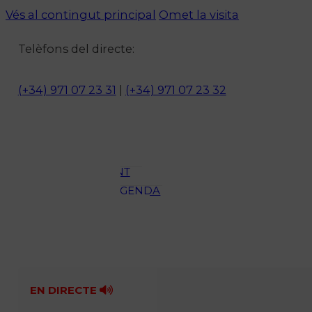
Vés al contingut principal
Omet la visita
Notícies
Telèfons del directe:
ACTUALITAT
CULTURA I
(+34) 971 07 23 31
|
(+34) 971 07 23 32
OCI
ESPORTS
ENTREVISTES
MEDI
AMBIENT
AGENDA
En directe
A la Carta
Programació
Qui som?
Fes-te'n soci!
EN DIRECTE