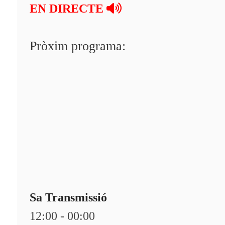
EN DIRECTE
A la Carta
Programació
Pròxim programa:
Qui som?
Fes-te'n soci!
Sa Transmissió
12:00 - 00:00