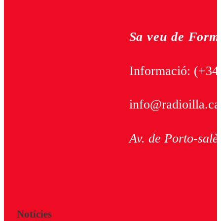
Sa veu de Form
Informació:
(+34
info@radioilla.ca
Av. de Porto-salè
Notícies