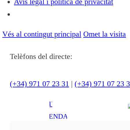
Avís legal i política de privacitat
Notícies
ACTUALITAT
Vés al contingut principal
Omet la visita
CULTURA I
OCI
Telèfons del directe:
ESPORTS
ENTREVISTES
(+34) 971 07 23 31
|
(+34) 971 07 23 
MEDI
AMBIENT
AGENDA
En directe