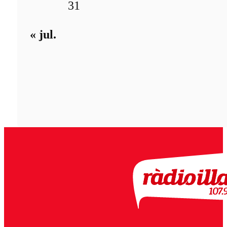
31
« jul.