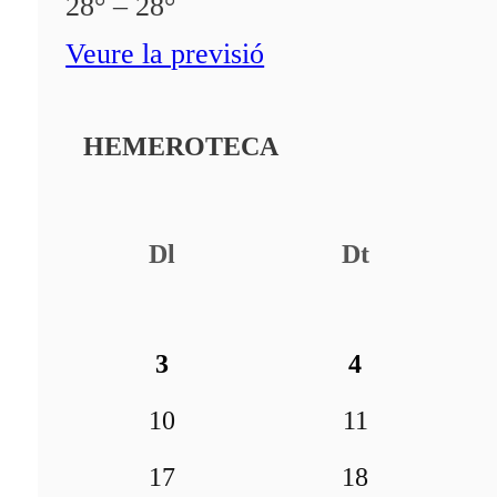
28° – 28°
Veure la previsió
HEMEROTECA
Dl
Dt
3
4
10
11
17
18