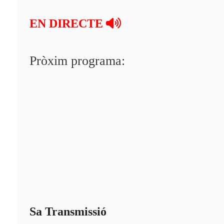
En directe
EN DIRECTE
A la Carta
Programació
Pròxim programa:
Qui som?
Fes-te'n soci!
Sa Transmissió