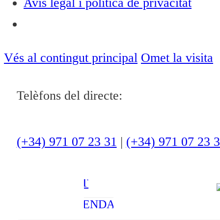
Avís legal i política de privacitat
Notícies
ACTUALITAT
Vés al contingut principal
Omet la visita
CULTURA I
Telèfons del directe:
OCI
ESPORTS
ENTREVISTES
(+34) 971 07 23 31
|
(+34) 971 07 23 
MEDI
AMBIENT
AGENDA