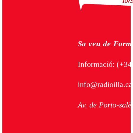
Sa veu de Form
Informació:
(+34
info@radioilla.ca
Av. de Porto-salè