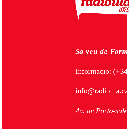
Sa veu de Form
Informació:
(+34
info@radioilla.ca
Av. de Porto-salè