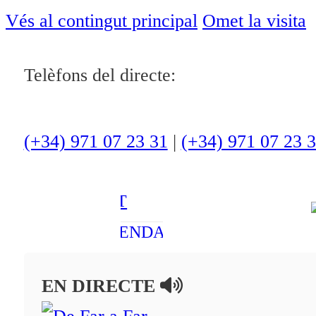
ACTUALITAT
Vés al contingut principal
Omet la visita
CULTURA I
Telèfons del directe:
OCI
ESPORTS
ENTREVISTES
(+34) 971 07 23 31
|
(+34) 971 07 23 
MEDI
AMBIENT
AGENDA
En directe
EN DIRECTE
A la Carta