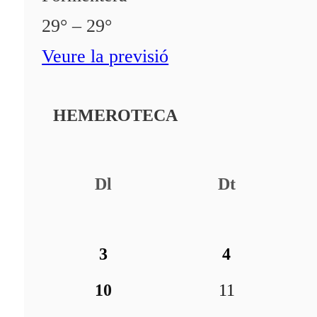
29° – 29°
Veure la previsió
HEMEROTECA
Dl
Dt
3
4
10
11