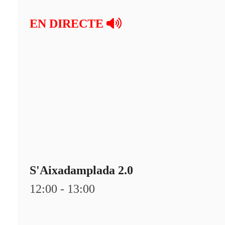
En directe
EN DIRECTE
A la Carta
Programació
Qui som?
Fes-te'n soci!
S'Aixadamplada 2.0
12:00 - 13:00