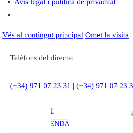
Avís legal i política de privacitat
Notícies
ACTUALITAT
Vés al contingut principal
Omet la visita
CULTURA I
Telèfons del directe:
OCI
ESPORTS
ENTREVISTES
(+34) 971 07 23 31
|
(+34) 971 07 23 
MEDI
AMBIENT
AGENDA