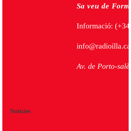
Sa veu de Form
Informació:
(+34
info@radioilla.ca
Av. de Porto-salè
Notícies