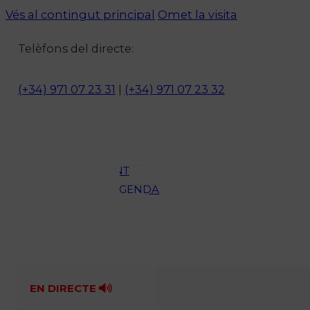
Vés al contingut principal
Omet la visita
Notícies
Telèfons del directe:
ACTUALITAT
CULTURA I
(+34) 971 07 23 31
|
(+34) 971 07 23 32
OCI
ESPORTS
ENTREVISTES
MEDI
AMBIENT
AGENDA
En directe
A la Carta
Programació
Qui som?
Fes-te'n soci!
EN DIRECTE