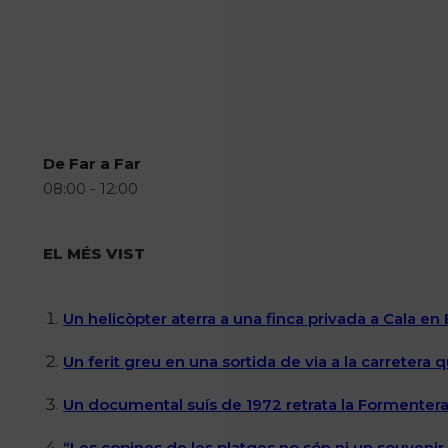
De Far a Far
08:00 - 12:00
EL MÉS VIST
Un helicòpter aterra a una finca privada a Cala en
Un ferit greu en una sortida de via a la carretera 
Un documental suís de 1972 retrata la Formentera 
“Les copines de les platges no són ni un souvenir n