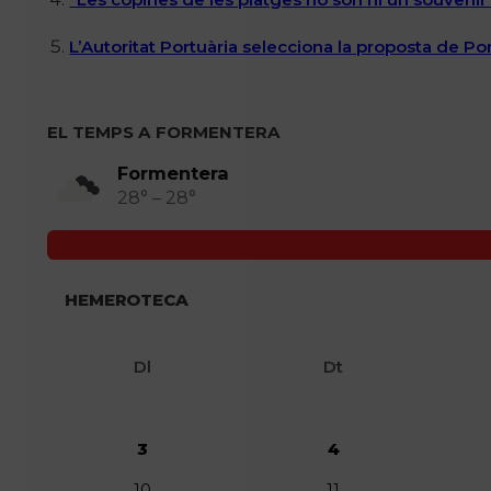
L’Autoritat Portuària selecciona la proposta de P
EL TEMPS A FORMENTERA
Formentera
28° – 28°
HEMEROTECA
Dl
Dt
3
4
10
11