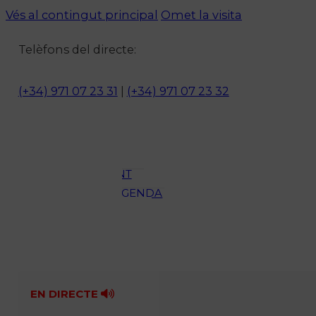
Vés al contingut principal
Omet la visita
Notícies
Telèfons del directe:
ACTUALITAT
CULTURA I
(+34) 971 07 23 31
|
(+34) 971 07 23 32
OCI
ESPORTS
ENTREVISTES
MEDI
AMBIENT
AGENDA
En directe
A la Carta
Programació
Qui som?
Fes-te'n soci!
EN DIRECTE