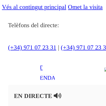
ACTUALITAT
Vés al contingut principal
Omet la visita
CULTURA I
Telèfons del directe:
OCI
ESPORTS
ENTREVISTES
(+34) 971 07 23 31
|
(+34) 971 07 23 
MEDI
AMBIENT
AGENDA
En directe
EN DIRECTE
A la Carta