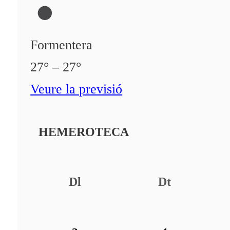
Formentera
27° – 27°
Veure la previsió
HEMEROTECA
Dl
Dt