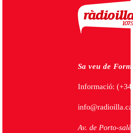
Sa veu de Form
Informació:
(+34
info@radioilla.ca
Av. de Porto-salè