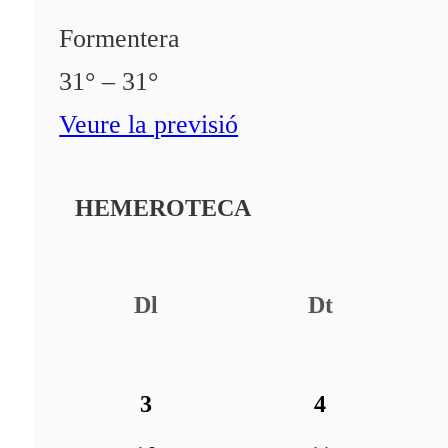
Formentera
31° – 31°
Veure la previsió
HEMEROTECA
Dl
Dt
3
4