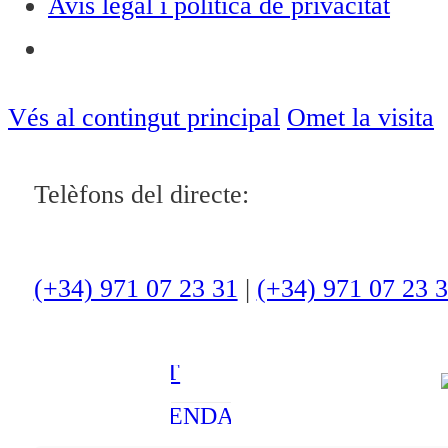
Avís legal i política de privacitat
Notícies
ACTUALITAT
Vés al contingut principal
Omet la visita
CULTURA I
Telèfons del directe:
OCI
ESPORTS
ENTREVISTES
(+34) 971 07 23 31
|
(+34) 971 07 23 
MEDI
AMBIENT
AGENDA