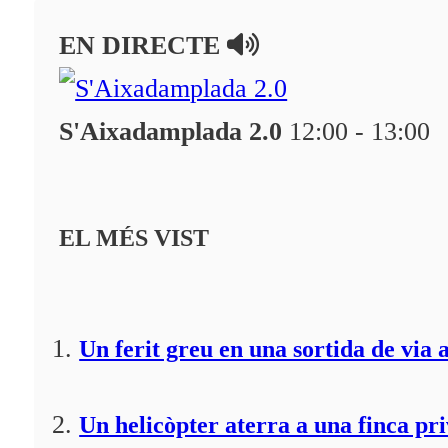
En directe
EN DIRECTE
A la Carta
Programació
S'Aixadamplada 2.0
12:00 - 13:00
Qui som?
Fes-te'n soci!
EL MÉS VIST
Un ferit greu en una sortida de via 
Un helicòpter aterra a una finca pr