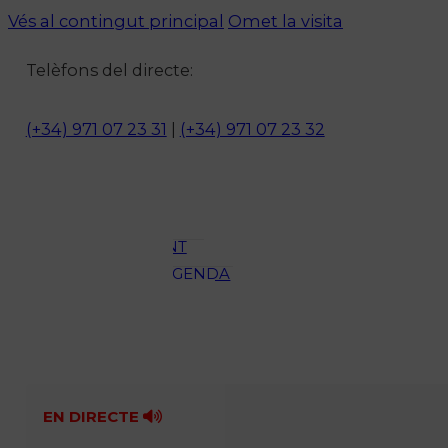
Vés al contingut principal
Omet la visita
Notícies
Telèfons del directe:
ACTUALITAT
CULTURA I
(+34) 971 07 23 31
|
(+34) 971 07 23 32
OCI
ESPORTS
ENTREVISTES
MEDI
AMBIENT
AGENDA
En directe
A la Carta
Programació
Qui som?
Fes-te'n soci!
EN DIRECTE