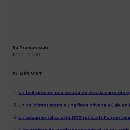
Sa Transmissió
12:00 - 00:00
EL MÉS VIST
Un ferit greu en una sortida de via a la carretera 
Un helicòpter aterra a una finca privada a Cala en
Un documental suís de 1972 retrata la Formentera 
“Les copines de les platges no són ni un souvenir n