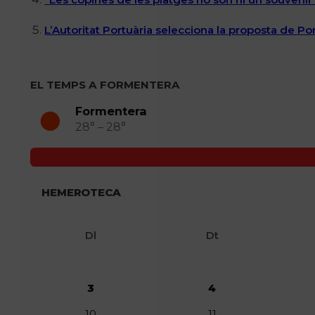
L’Autoritat Portuària selecciona la proposta de P
EL TEMPS A FORMENTERA
Formentera
28° – 28°
HEMEROTECA
Dl
Dt
3
4
10
11