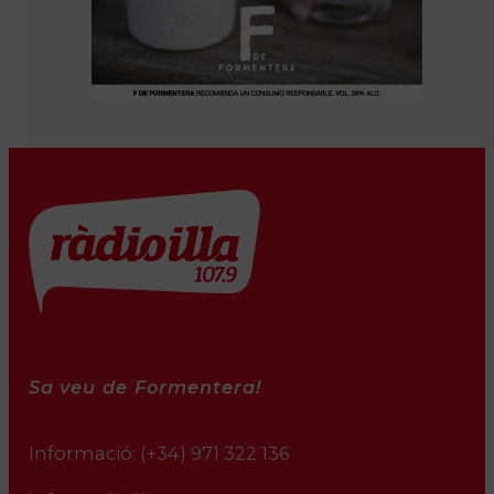
Sa veu de Formentera!
Informació:
(+34) 971 322 136