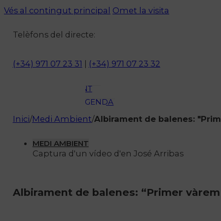
ACTUALITAT
Vés al contingut principal
Omet la visita
CULTURA I
Telèfons del directe:
OCI
ESPORTS
ENTREVISTES
(+34) 971 07 23 31
|
(+34) 971 07 23 32
MEDI
AMBIENT
AGENDA
En directe
Inici
/
Medi Ambient
/
Albirament de balenes: "Prim
A la Carta
Programació
MEDI AMBIENT
Captura d'un vídeo d'en José Arribas
Qui som?
Fes-te'n soci!
Albirament de balenes: “Primer vàrem 