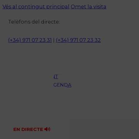
Vés al contingut principal
Omet la visita
Notícies
Telèfons del directe:
ACTUALITAT
CULTURA I
(+34) 971 07 23 31
|
(+34) 971 07 23 32
OCI
ESPORTS
ENTREVISTES
MEDI
AMBIENT
AGENDA
En directe
A la Carta
Programació
Qui som?
Fes-te'n soci!
EN DIRECTE