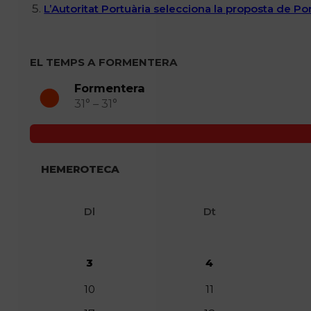
L’Autoritat Portuària selecciona la proposta de P
EL TEMPS A FORMENTERA
Formentera
31° – 31°
HEMEROTECA
Dl
Dt
3
4
10
11