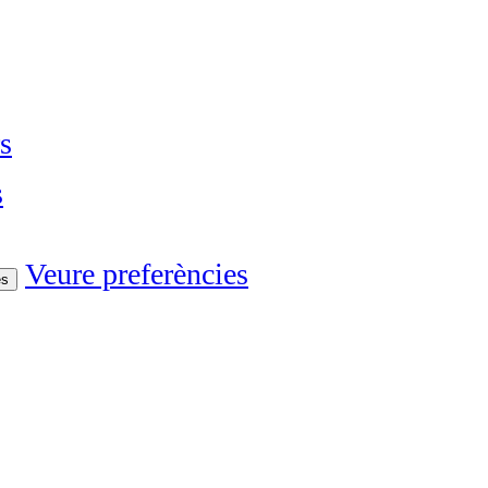
s
s
Veure preferències
es