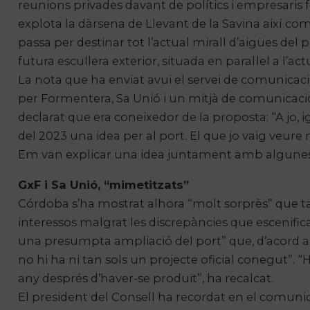
reunions privades davant de polítics i empresaris
explota la dàrsena de Llevant de la Savina així com
passa per destinar tot l’actual mirall d’aigües del p
futura escullera exterior, situada en paral·lel a l’act
La nota que ha enviat avui el servei de comunicaci
per Formentera, Sa Unió i un mitjà de comunicació
declarat que era coneixedor de la proposta: “A jo,
del 2023 una idea per al port. El que jo vaig veu
Em van explicar una idea juntament amb algunes
GxF i Sa Unió, “mimetitzats”
Córdoba s’ha mostrat alhora “molt sorprès” que ta
interessos malgrat les discrepàncies que escenifica
una presumpta ampliació del port” que, d’acord amb e
no hi ha ni tan sols un projecte oficial conegut”.
any després d’haver-se produït”, ha recalcat.
El president del Consell ha recordat en el comunic