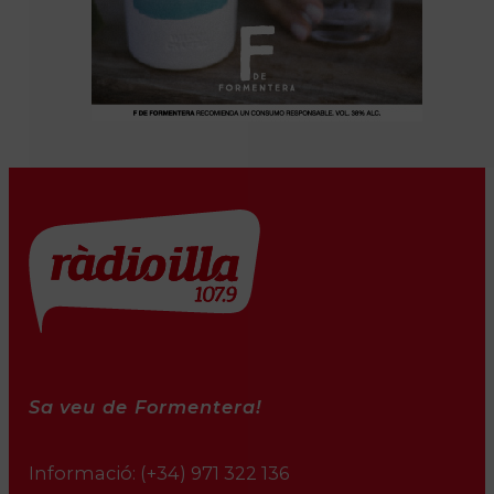
Sa veu de Formentera!
Informació:
(+34) 971 322 136