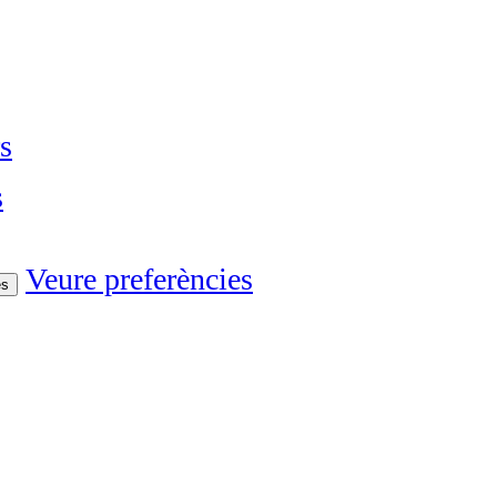
s
s
Veure preferències
es