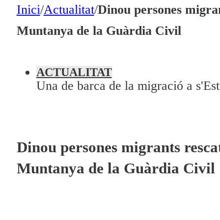
En directe
Inici
/
Actualitat
/
Dinou persones migrant
A la Carta
Muntanya de la Guàrdia Civil
Programació
Qui som?
ACTUALITAT
Una de barca de la migració a s'Es
Fes-te'n soci!
Dinou persones migrants rescat
Muntanya de la Guàrdia Civil