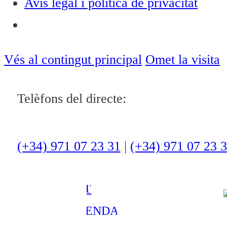
Avís legal i política de privacitat
Notícies
ACTUALITAT
Vés al contingut principal
Omet la visita
CULTURA I
Telèfons del directe:
OCI
ESPORTS
ENTREVISTES
(+34) 971 07 23 31
|
(+34) 971 07 23 
MEDI
AMBIENT
AGENDA