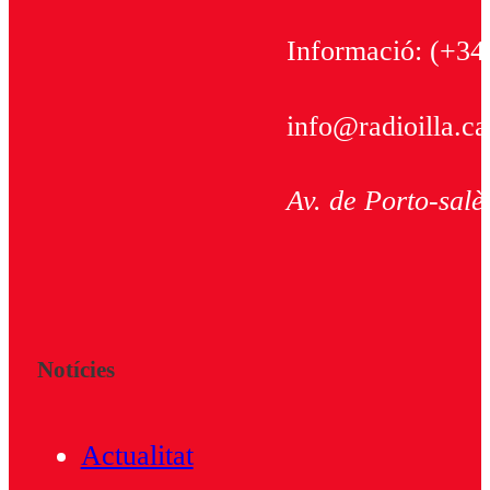
Informació:
(+34
info@radioilla.ca
Av. de Porto-salè
Notícies
Actualitat