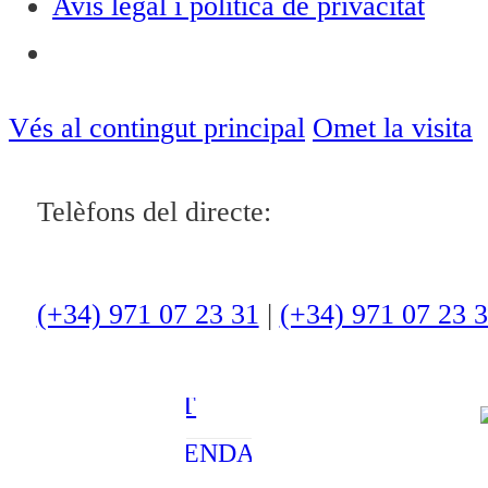
Avís legal i política de privacitat
Notícies
ACTUALITAT
Vés al contingut principal
Omet la visita
CULTURA I
Telèfons del directe:
OCI
ESPORTS
ENTREVISTES
(+34) 971 07 23 31
|
(+34) 971 07 23 
MEDI
AMBIENT
AGENDA