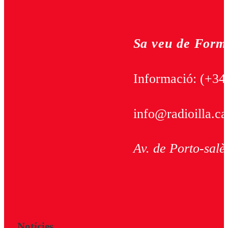
Sa veu de Form
Informació:
(+34
info@radioilla.ca
Av. de Porto-salè
Notícies