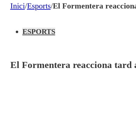
En directe
Inici
/
Esports
/
El Formentera reacciona 
A la Carta
Programació
ESPORTS
Qui som?
Fes-te'n soci!
El Formentera reacciona tard a