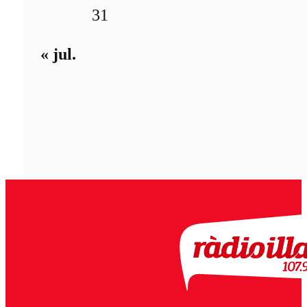
31
« jul.