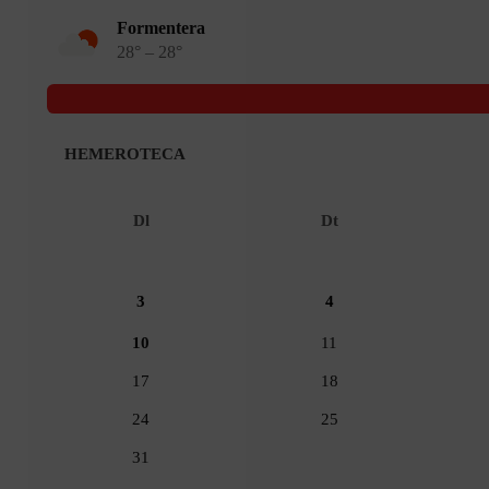
Formentera
28° – 28°
HEMEROTECA
Dl
Dt
3
4
10
11
17
18
24
25
31