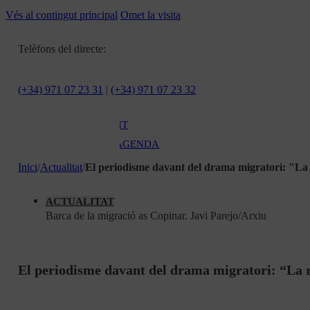
ACTUALITAT
Vés al contingut principal
Omet la visita
CULTURA I
OCI
Telèfons del directe:
ESPORTS
ENTREVISTES
(+34) 971 07 23 31
|
(+34) 971 07 23 32
MEDI
AMBIENT
AGENDA
En directe
Inici
/
Actualitat
/
El periodisme davant del drama migratori: "La r
A la Carta
ACTUALITAT
Programació
Barca de la migració as Copinar. Javi Parejo/Arxiu
Qui som?
Fes-te'n soci!
El periodisme davant del drama migratori: “La re