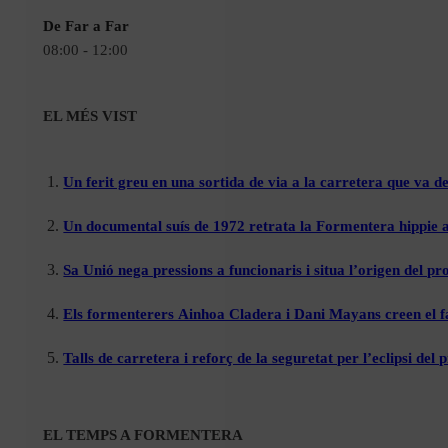
De Far a Far
08:00 - 12:00
EL MÉS VIST
Un ferit greu en una sortida de via a la carretera que va de
Un documental suís de 1972 retrata la Formentera hippie a
Sa Unió nega pressions a funcionaris i situa l’origen del p
Els formenterers Ainhoa Cladera i Dani Mayans creen el f
Talls de carretera i reforç de la seguretat per l’eclipsi de
EL TEMPS A FORMENTERA