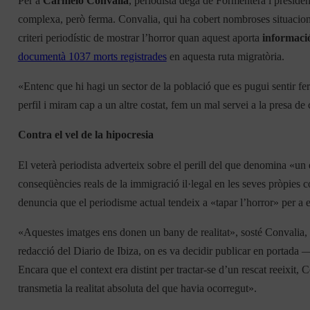
Per a
Carmelo Convalia
, periodista degà de Formentera i presid
complexa, però ferma. Convalia, qui ha cobert nombroses situacions l
criteri periodístic de mostrar l’horror quan aquest aporta
informació
documentà 1037 morts registrades
en aquesta ruta migratòria.
«Entenc que hi hagi un sector de la població que es pugui sentir fer
perfil i miram cap a un altre costat, fem un mal servei a la presa de
Contra el vel de la hipocresia
El veterà periodista adverteix sobre el perill del que denomina «un 
conseqüències reals de la immigració il·legal en les seves pròpies co
denuncia que el periodisme actual tendeix a «tapar l’horror» per a 
«Aquestes imatges ens donen un bany de realitat», sosté Convalia, in
redacció del Diario de Ibiza, on es va decidir publicar en portada
Encara que el context era distint per tractar-se d’un rescat reeixit,
transmetia la realitat absoluta del que havia ocorregut».