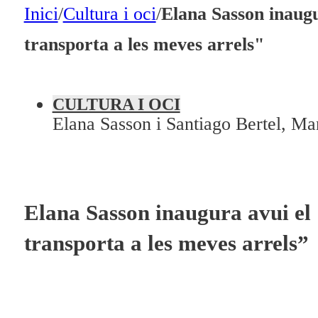
En directe
Inici
/
Cultura i oci
/
Elana Sasson inaugu
A la Carta
transporta a les meves arrels"
Programació
Qui som?
CULTURA I OCI
Elana Sasson i Santiago Bertel, Man
Fes-te'n soci!
Elana Sasson inaugura avui el 
transporta a les meves arrels”