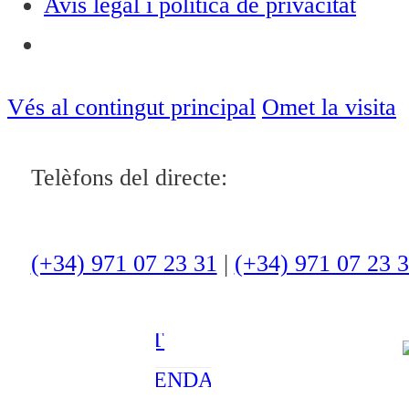
Avís legal i política de privacitat
Notícies
ACTUALITAT
Vés al contingut principal
Omet la visita
CULTURA I
Telèfons del directe:
OCI
ESPORTS
ENTREVISTES
(+34) 971 07 23 31
|
(+34) 971 07 23 
MEDI
AMBIENT
AGENDA