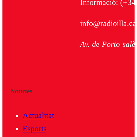
Informació:
(+34
info@radioilla.ca
Av. de Porto-salè
Notícies
Actualitat
Esports