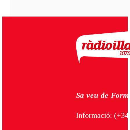
Sa veu de Form
Informació:
(+34