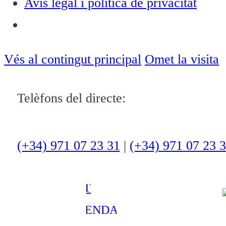
Avís legal i política de privacitat
Notícies
ACTUALITAT
Vés al contingut principal
Omet la visita
CULTURA I
Telèfons del directe:
OCI
ESPORTS
ENTREVISTES
(+34) 971 07 23 31
|
(+34) 971 07 23 
MEDI
AMBIENT
AGENDA