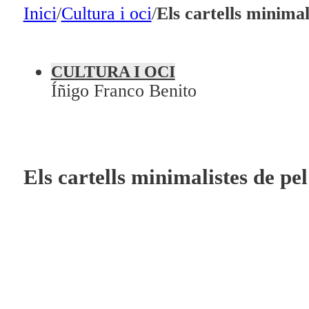
En directe
Inici
/
Cultura i oci
/
Els cartells minimal
A la Carta
Programació
CULTURA I OCI
Íñigo Franco Benito
Qui som?
Fes-te'n soci!
Els cartells minimalistes de pel