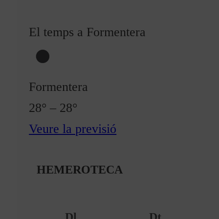
El temps a Formentera
Formentera
28° – 28°
Veure la previsió
HEMEROTECA
Dl
Dt