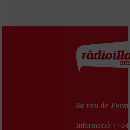
Sa veu de Form
Informació:
(+34