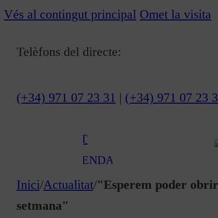
ACTUALITAT
Vés al contingut principal
Omet la visita
CULTURA I
Telèfons del directe:
OCI
ESPORTS
ENTREVISTES
(+34) 971 07 23 31
|
(+34) 971 07 23 
MEDI
AMBIENT
AGENDA
En directe
Inici
/
Actualitat
/
"Esperem poder obrir l
A la Carta
setmana"