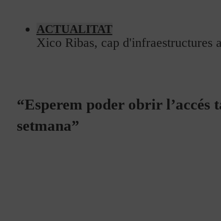
Programació
Qui som?
ACTUALITAT
Xico Ribas, cap d'infraestructures 
Fes-te'n soci!
“Esperem poder obrir l’accés t
setmana”