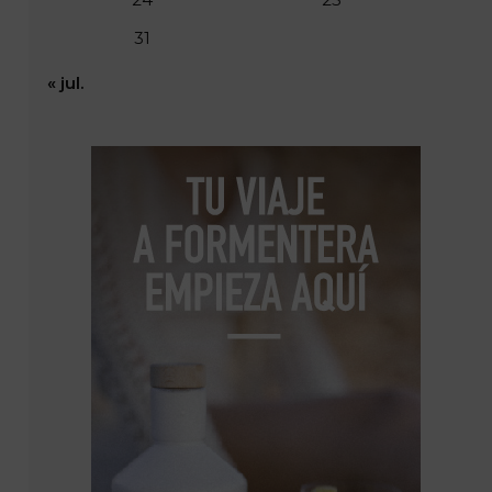
31
« jul.