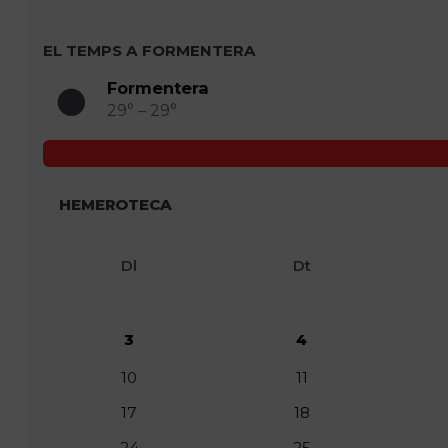
EL TEMPS A FORMENTERA
Formentera
29° – 29°
HEMEROTECA
Dl
Dt
3
4
10
11
17
18
24
25