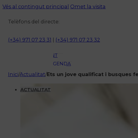
ACTUALITAT
Vés al contingut principal
Omet la visita
CULTURA I
Telèfons del directe:
OCI
ESPORTS
ENTREVISTES
(+34) 971 07 23 31
|
(+34) 971 07 23 32
MEDI
AMBIENT
AGENDA
En directe
Inici
/
Actualitat
/
Ets un jove qualificat i busques f
A la Carta
Programació
ACTUALITAT
Qui som?
Fes-te'n soci!