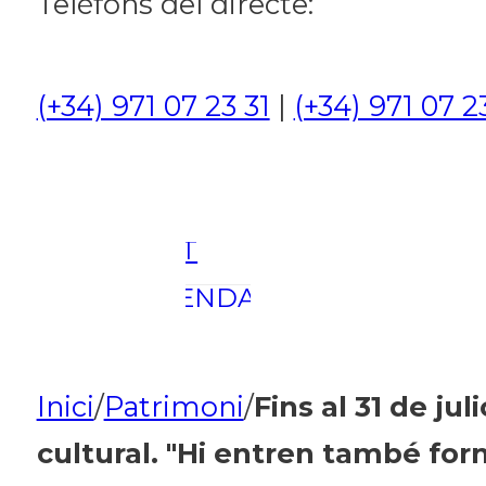
Telèfons del directe:
CULTURA I
OCI
(+34) 971 07 23 31
|
(+34) 971 07 2
ESPORTS
ENTREVISTES
MEDI
AMBIENT
AGENDA
En directe
A la Carta
Inici
/
Patrimoni
/
Fins al 31 de jul
Programació
cultural. "Hi entren també forn