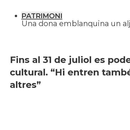
Qui som?
Fes-te'n soci!
PATRIMONI
Una dona emblanquina un alj
Fins al 31 de juliol es pod
cultural. “Hi entren també
altres”