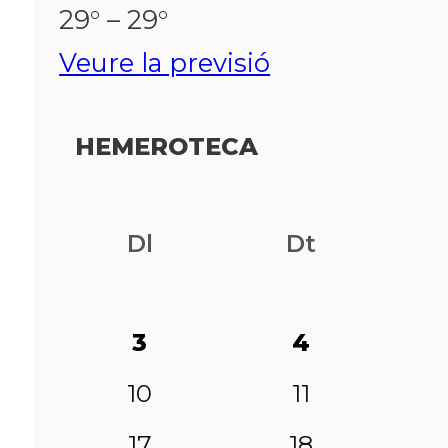
29° – 29°
Veure la previsió
HEMEROTECA
Dl
Dt
3
4
10
11
17
18