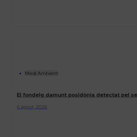
Medi Ambient
El fondeig damunt posidònia detectat pel serv
6 agost, 2026