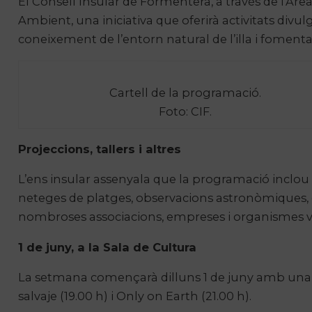
El Consell Insular de Formentera, a través de l’Àr
Ambient, una iniciativa que oferirà activitats divulg
coneixement de l’entorn natural de l’illa i fomenta
Cartell de la programació.
Foto: CIF.
Projeccions, tallers i altres
L’ens insular assenyala que la programació inclou 
neteges de platges, observacions astronòmiques, exc
nombroses associacions, empreses i organismes vinc
1 de juny, a la Sala de Cultura
La setmana començarà dilluns 1 de juny amb una jo
salvaje (19.00 h) i Only on Earth (21.00 h).