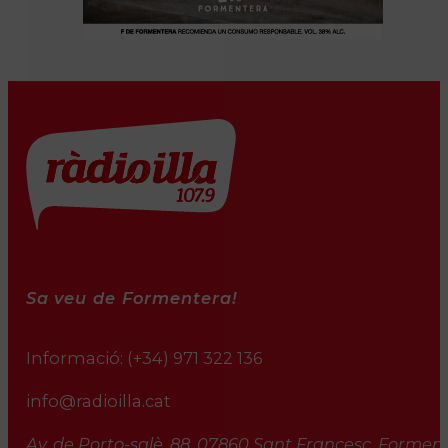
Sa veu de Formentera!
Informació:
(+34) 971 322 136
info@radioilla.cat
Av. de Porto-salè, 88, 07860 Sant Francesc, Formente