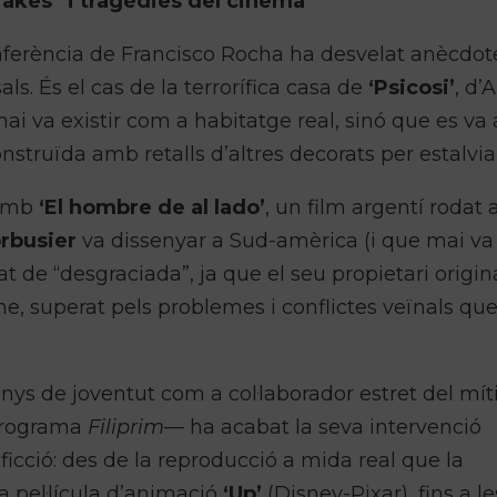
“fakes” i tragèdies del cinema
nferència de Francisco Rocha ha desvelat anècdot
s. És el cas de la terrorífica casa de
‘Psicosi’
, d’
ai va existir com a habitatge real, sinó que es va 
truïda amb retalls d’altres decorats per estalviar
 amb
‘El hombre de al lado’
, un film argentí rodat a
rbusier
va dissenyar a Sud-amèrica (i que mai va 
at de “desgraciada”, ja que el seu propietari origin
e, superat pels problemes i conflictes veïnals que
nys de joventut com a col·laborador estret del mít
programa
Filiprim
— ha acabat la seva intervenció
icció: des de la reproducció a mida real que la
a pel·lícula d’animació
‘Up’
(Disney-Pixar), fins a le