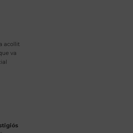
 acollit
 que va
ial
stigiós