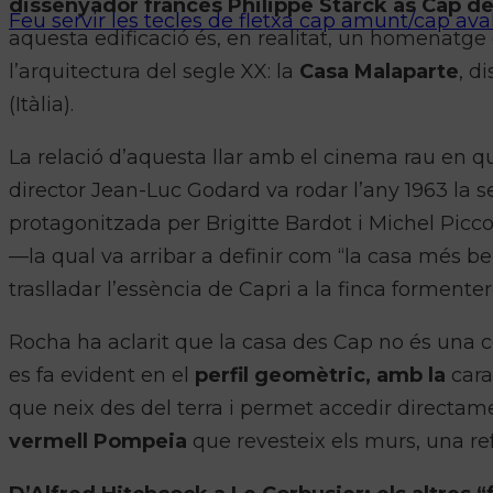
dissenyador francès Philippe Starck as Cap de
Feu servir les tecles de fletxa cap amunt/cap ava
aquesta edificació és, en realitat, un homenatge 
l’arquitectura del segle XX: la
Casa Malaparte
, d
(Itàlia).
La relació d’aquesta llar amb el cinema rau en qu
director Jean-Luc Godard va rodar l’any 1963 la se
protagonitzada per Brigitte Bardot i Michel Picc
—la qual va arribar a definir com “la casa més b
traslladar l’essència de Capri a la finca formenter
Rocha ha aclarit que la casa des Cap no és una cò
es fa evident en el
perfil geomètric, amb la
cara
que neix des del terra i permet accedir directamen
vermell Pompeia
que revesteix els murs, una ref