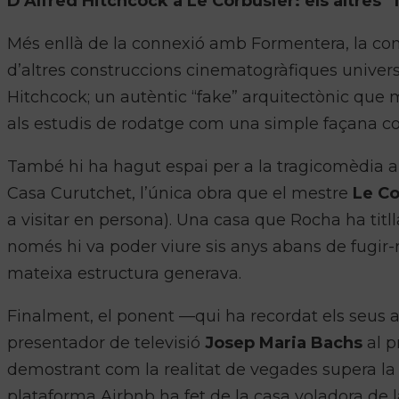
D’Alfred Hitchcock a Le Corbusier: els altres 
Més enllà de la connexió amb Formentera, la co
d’altres construccions cinematogràfiques universal
Hitchcock; un autèntic “fake” arquitectònic que m
als estudis de rodatge com una simple façana cons
També hi ha hagut espai per a la tragicomèdia
Casa Curutchet, l’única obra que el mestre
Le Co
a visitar en persona). Una casa que Rocha ha titll
només hi va poder viure sis anys abans de fugir-n
mateixa estructura generava.
Finalment, el ponent —qui ha recordat els seus a
presentador de televisió
Josep Maria Bachs
al 
demostrant com la realitat de vegades supera la f
plataforma Airbnb ha fet de la casa voladora de l