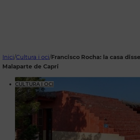
Inici
/
Cultura i oci
/
Francisco Rocha: la casa diss
Malaparte de Capri
CULTURA I OCI