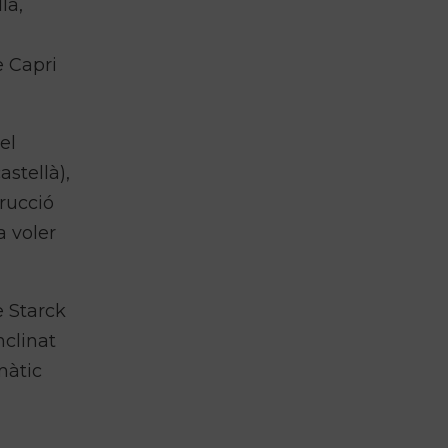
la,
e Capri
el
astellà),
rucció
a voler
e Starck
nclinat
màtic