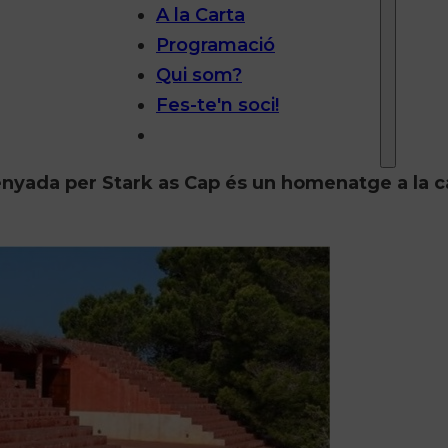
A la Carta
Programació
Qui som?
Fes-te'n soci!
enyada per Stark as Cap és un homenatge a la c