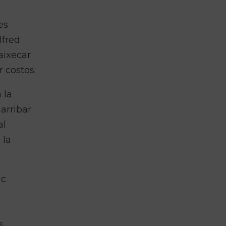
es
Alfred
aixecar
 costos.
 la
arribar
al
 la
ic
s