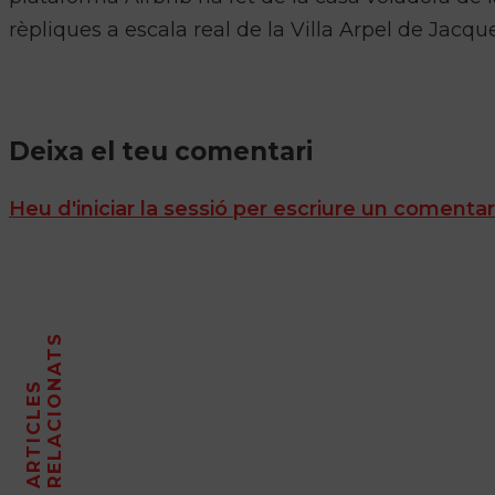
rèpliques a escala real de la Villa Arpel de Jacque
Deixa el teu comentari
Heu d'iniciar la sessió per escriure un comentar
S
A
R
T
I
C
L
E
S
R
E
L
A
C
I
O
N
A
T