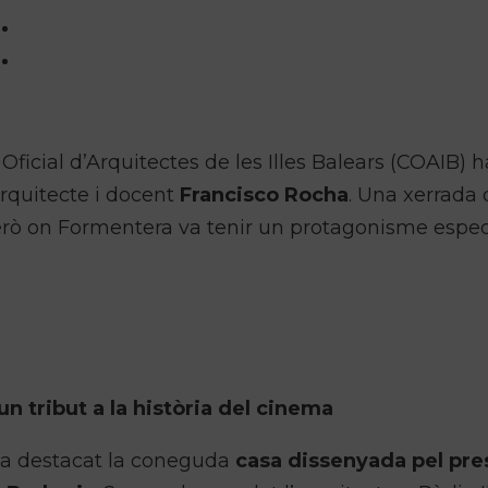
ficial d’Arquitectes de les Illes Balears (COAIB) ha
’arquitecte i docent
Francisco Rocha
. Una xerrada
erò on Formentera va tenir un protagonisme espec
un tribut a la història del cinema
 ha destacat la coneguda
casa dissenyada pel pre