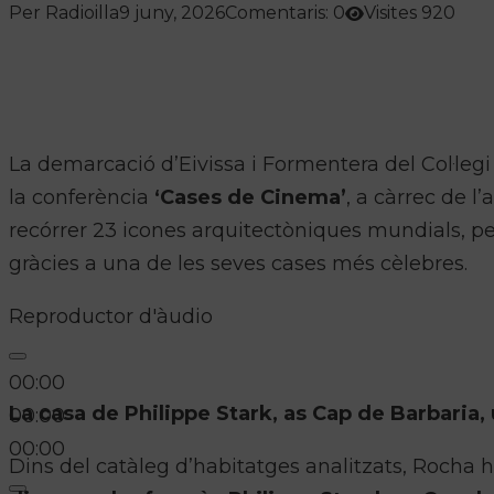
Per Radioilla
9 juny, 2026
Comentaris: 0
Visites 920
La demarcació d’Eivissa i Formentera del Col·legi O
la conferència
‘Cases de Cinema’
, a càrrec de l
recórrer 23 icones arquitectòniques mundials, p
gràcies a una de les seves cases més cèlebres.
Reproductor d'àudio
00:00
La casa de Philippe Stark, as Cap de Barbaria, 
00:00
00:00
Dins del catàleg d’habitatges analitzats, Rocha