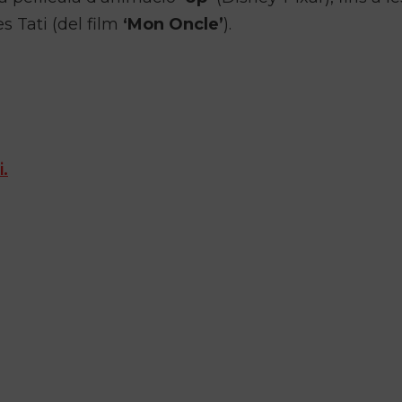
s Tati (del film
‘Mon Oncle’
).
i.