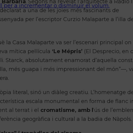
 Barbaria
. Segons ha revelat l’arquitecte a Ràdio Il
ll per a incrementar o disminuir el volum.
declarat a una de les joies més fascinants de
issenyada per l’escriptor Curzio Malaparte a l’illa d
è la Casa Malaparte va ser l’escenari principal on 
va mítica pel·lícula
‘Le Mépris’
(El Desprecio, en c
oli. Starck, absolutament enamorat d’aquella const
ella, més guapa i més impressionant del món”—, v
era.
pia literal, sinó un diàleg creatiu. L’homenatge d
cterística escala monumental en forma de flanc i
t al terrat i el
cromatisme, amb l
‘ús de l’emble
erència geogràfica i cultural a la badia de Nàpols.