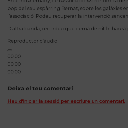
En Jordi Alemany, de l’Associació Astronòmica de 
pop del seu espàrring Bernat, sobre les galàxies e
l’associació. Podeu recuperar la intervenció sencer
D’altra banda, recordeu que demà de nit hi haurà p
Reproductor d'àudio
00:00
00:00
00:00
Deixa el teu comentari
Heu d'iniciar la sessió per escriure un comentari.