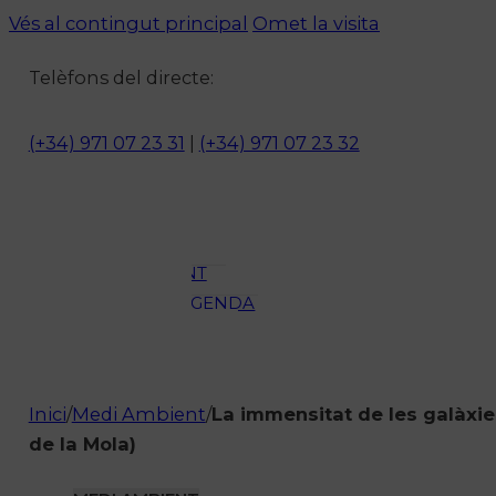
Vés al contingut principal
Omet la visita
Notícies
Telèfons del directe:
ACTUALITAT
CULTURA I
(+34) 971 07 23 31
|
(+34) 971 07 23 32
OCI
ESPORTS
ENTREVISTES
MEDI
AMBIENT
AGENDA
En directe
A la Carta
Programació
Inici
/
Medi Ambient
/
La immensitat de les galàxie
Qui som?
de la Mola)
Fes-te'n soci!