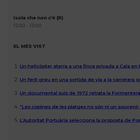
Isola che non c'è (R)
12:00 - 13:00
EL MÉS VIST
Un helicòpter aterra a una finca privada a Cala en
Un ferit greu en una sortida de via a la carretera 
Un documental suís de 1972 retrata la Formentera 
“Les copines de les platges no són ni un souvenir n
L’Autoritat Portuària selecciona la proposta de P