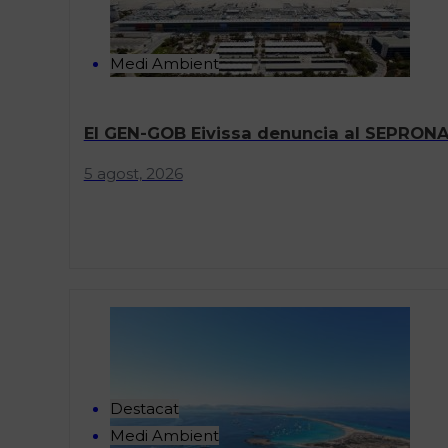
Medi Ambient
El GEN-GOB Eivissa denuncia al SEPRONA 
5 agost, 2026
Destacat
Medi Ambient