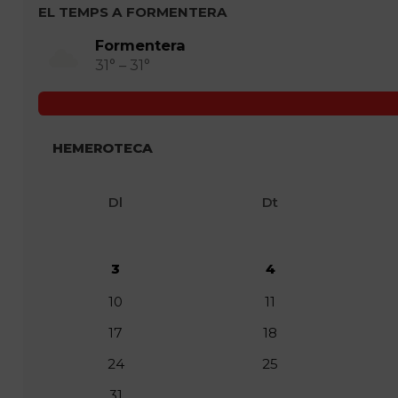
EL TEMPS A FORMENTERA
Formentera
31° – 31°
HEMEROTECA
Dl
Dt
3
4
10
11
17
18
24
25
31