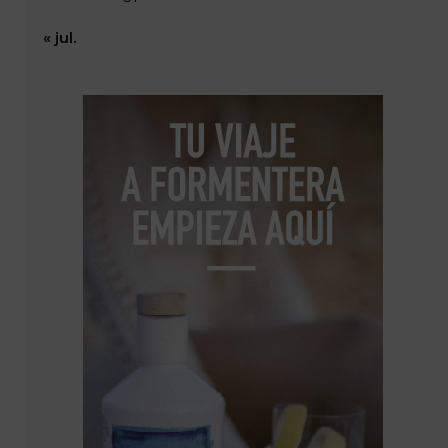
« jul.