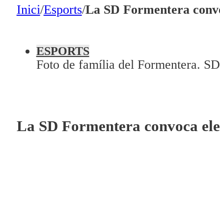
En directe
Inici
/
Esports
/
La SD Formentera convoc
A la Carta
Programació
ESPORTS
Foto de família del Formentera. S
Qui som?
Fes-te'n soci!
La SD Formentera convoca elecc