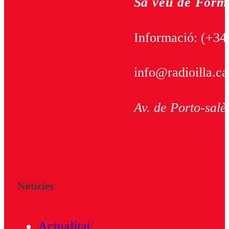
Sa veu de Form
Informació:
(+34
info@radioilla.ca
Av. de Porto-salè
Notícies
Actualitat