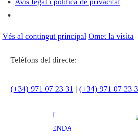
Avís legal i política de privacitat
Notícies
ACTUALITAT
Vés al contingut principal
Omet la visita
CULTURA I
Telèfons del directe:
OCI
ESPORTS
ENTREVISTES
(+34) 971 07 23 31
|
(+34) 971 07 23 
MEDI
AMBIENT
AGENDA