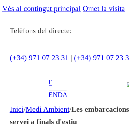
ACTUALITAT
Vés al contingut principal
Omet la visita
CULTURA I
Telèfons del directe:
OCI
ESPORTS
ENTREVISTES
(+34) 971 07 23 31
|
(+34) 971 07 23 
MEDI
AMBIENT
AGENDA
En directe
Inici
/
Medi Ambient
/
Les embarcacions 
A la Carta
servei a finals d'estiu