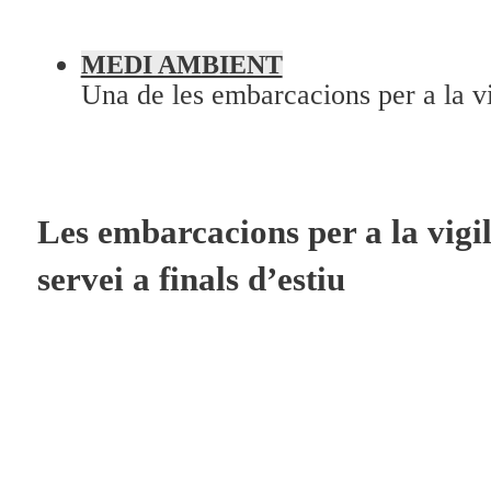
Programació
Qui som?
MEDI AMBIENT
Una de les embarcacions per a la v
Fes-te'n soci!
Les embarcacions per a la vigi
servei a finals d’estiu