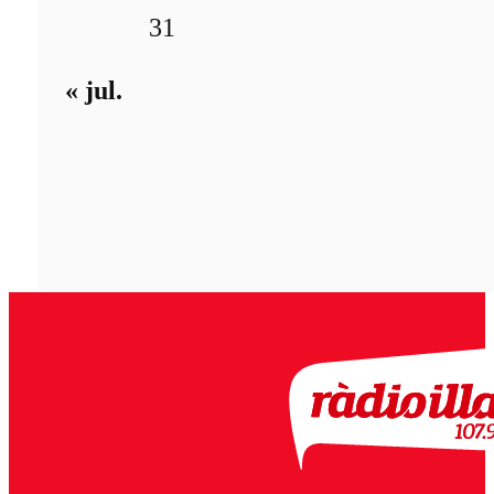
31
« jul.