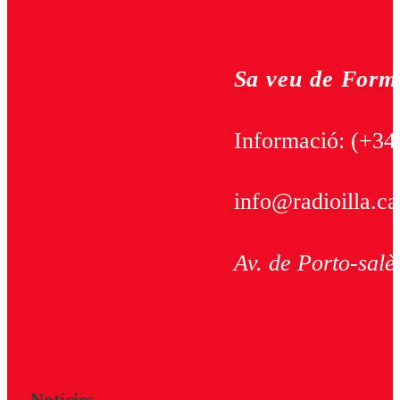
Sa veu de Form
Informació:
(+34
info@radioilla.ca
Av. de Porto-salè